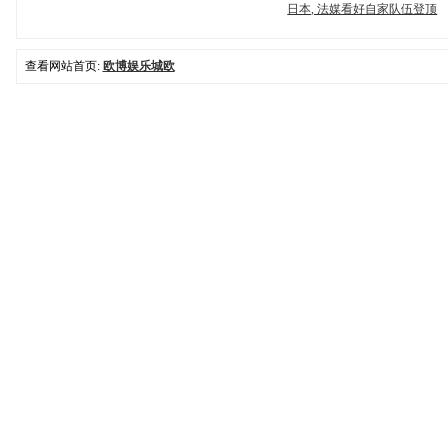
日本, 法媒看好自家队伍登顶
查看网站首页:
欧博娱乐城欧