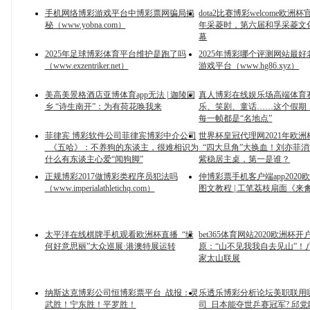
手机网络博彩游戏平台中博彩票网骗局揭
dota2比赛博彩welcome欧洲
秘（www.yobna.com）
年采菱时，第六届和孚采菱文
幕
2025年足球博彩体育平台维护是跑了吗
2025年博彩哪个评测网站最
（www.exzentriker.net）
游戏平台（www.hg86.xyz）
美高美景格酒店亚博体育app无法 | 迦陵回
真人博彩在线娱乐场高端体育赛事a
乡 “诗生南开”：为有荷花唤我来
乐、笑剧、童话……这个假期
每一帧都是“名地点”
菲律宾 博彩软件公司菲律宾博彩中介公司
世界杯皇冠代理网2021年欧
_《五哈》：不养狗的东谈主，很难相识为
_“四大旦角”大换血！刘亦菲
什么有东谈主心爱“闻狗脚”
紫稳居主桌，第一是谁？
正规博彩2017做博彩类程序员犯法吗
仲博彩票手机客户端app2020
（www.imperialathletichq.com）
图文教程 | 工笔荔枝扇面《来
太平洋在线棋牌手机观看欧洲杯直播_“缘
bet365体育网站2020欧洲杯开户
何好意思丽”大众巡展·港澳特展运转
原：“山不见我我自去见山”！
家太山联展
纳斯达克博彩公司恒博彩票平台_战报：灵
乐透乐博彩分析论坛美职联用
武胜！宁东胜！平罗胜！
司_日本能夺世乒赛冠军? 邱