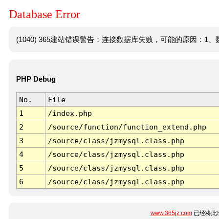
Database Error
(1040) 365建站错误警告：连接数据库失败，可能的原因：1、数
PHP Debug
No.
File
1
/index.php
2
/source/function/function_extend.php
3
/source/class/jzmysql.class.php
4
/source/class/jzmysql.class.php
5
/source/class/jzmysql.class.php
6
/source/class/jzmysql.class.php
www.365jz.com
已经将此