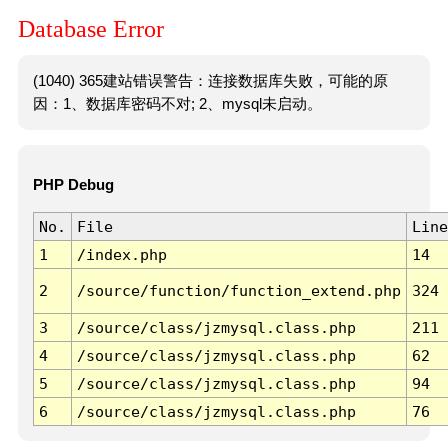
Database Error
(1040) 365建站错误警告：连接数据库失败，可能的原
因：1、数据库密码不对; 2、mysql未启动。
PHP Debug
No.
File
Line
1
/index.php
14
2
/source/function/function_extend.php
324
3
/source/class/jzmysql.class.php
211
4
/source/class/jzmysql.class.php
62
5
/source/class/jzmysql.class.php
94
6
/source/class/jzmysql.class.php
76