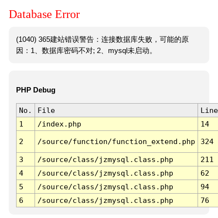
Database Error
(1040) 365建站错误警告：连接数据库失败，可能的原
因：1、数据库密码不对; 2、mysql未启动。
PHP Debug
No.
File
Line
1
/index.php
14
2
/source/function/function_extend.php
324
3
/source/class/jzmysql.class.php
211
4
/source/class/jzmysql.class.php
62
5
/source/class/jzmysql.class.php
94
6
/source/class/jzmysql.class.php
76