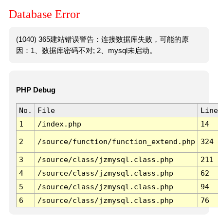
Database Error
(1040) 365建站错误警告：连接数据库失败，可能的原
因：1、数据库密码不对; 2、mysql未启动。
PHP Debug
No.
File
Line
1
/index.php
14
2
/source/function/function_extend.php
324
3
/source/class/jzmysql.class.php
211
4
/source/class/jzmysql.class.php
62
5
/source/class/jzmysql.class.php
94
6
/source/class/jzmysql.class.php
76