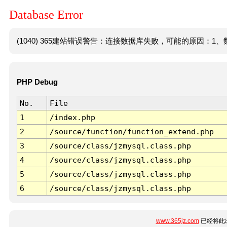
Database Error
(1040) 365建站错误警告：连接数据库失败，可能的原因：1、数
PHP Debug
No.
File
1
/index.php
2
/source/function/function_extend.php
3
/source/class/jzmysql.class.php
4
/source/class/jzmysql.class.php
5
/source/class/jzmysql.class.php
6
/source/class/jzmysql.class.php
www.365jz.com
已经将此