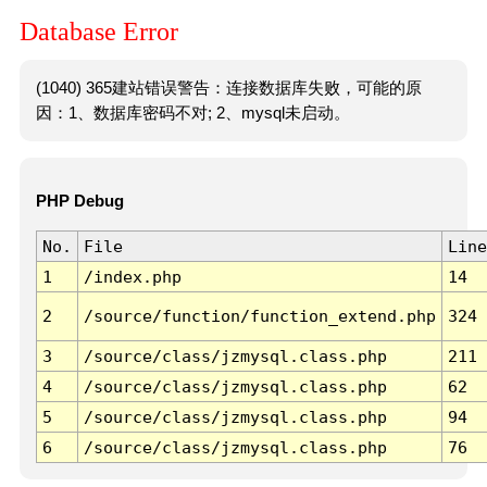
Database Error
(1040) 365建站错误警告：连接数据库失败，可能的原
因：1、数据库密码不对; 2、mysql未启动。
PHP Debug
No.
File
Line
1
/index.php
14
2
/source/function/function_extend.php
324
3
/source/class/jzmysql.class.php
211
4
/source/class/jzmysql.class.php
62
5
/source/class/jzmysql.class.php
94
6
/source/class/jzmysql.class.php
76