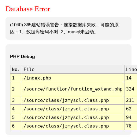
Database Error
(1040) 365建站错误警告：连接数据库失败，可能的原
因：1、数据库密码不对; 2、mysql未启动。
PHP Debug
No.
File
Line
1
/index.php
14
2
/source/function/function_extend.php
324
3
/source/class/jzmysql.class.php
211
4
/source/class/jzmysql.class.php
62
5
/source/class/jzmysql.class.php
94
6
/source/class/jzmysql.class.php
76