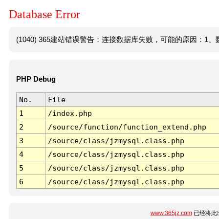
Database Error
(1040) 365建站错误警告：连接数据库失败，可能的原因：1、数
PHP Debug
No.
File
1
/index.php
2
/source/function/function_extend.php
3
/source/class/jzmysql.class.php
4
/source/class/jzmysql.class.php
5
/source/class/jzmysql.class.php
6
/source/class/jzmysql.class.php
www.365jz.com
已经将此