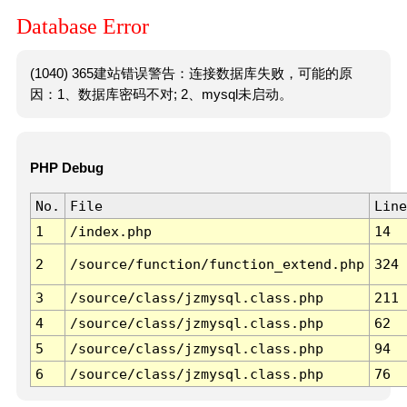
Database Error
(1040) 365建站错误警告：连接数据库失败，可能的原
因：1、数据库密码不对; 2、mysql未启动。
PHP Debug
No.
File
Line
1
/index.php
14
2
/source/function/function_extend.php
324
3
/source/class/jzmysql.class.php
211
4
/source/class/jzmysql.class.php
62
5
/source/class/jzmysql.class.php
94
6
/source/class/jzmysql.class.php
76