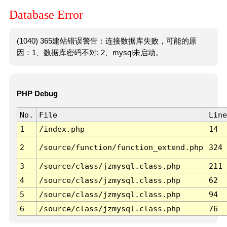
Database Error
(1040) 365建站错误警告：连接数据库失败，可能的原
因：1、数据库密码不对; 2、mysql未启动。
PHP Debug
No.
File
Line
1
/index.php
14
2
/source/function/function_extend.php
324
3
/source/class/jzmysql.class.php
211
4
/source/class/jzmysql.class.php
62
5
/source/class/jzmysql.class.php
94
6
/source/class/jzmysql.class.php
76