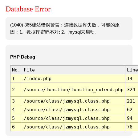
Database Error
(1040) 365建站错误警告：连接数据库失败，可能的原
因：1、数据库密码不对; 2、mysql未启动。
PHP Debug
No.
File
Line
1
/index.php
14
2
/source/function/function_extend.php
324
3
/source/class/jzmysql.class.php
211
4
/source/class/jzmysql.class.php
62
5
/source/class/jzmysql.class.php
94
6
/source/class/jzmysql.class.php
76