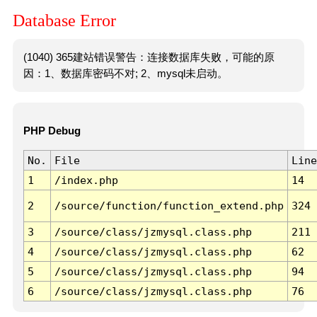
Database Error
(1040) 365建站错误警告：连接数据库失败，可能的原
因：1、数据库密码不对; 2、mysql未启动。
PHP Debug
No.
File
Line
1
/index.php
14
2
/source/function/function_extend.php
324
3
/source/class/jzmysql.class.php
211
4
/source/class/jzmysql.class.php
62
5
/source/class/jzmysql.class.php
94
6
/source/class/jzmysql.class.php
76