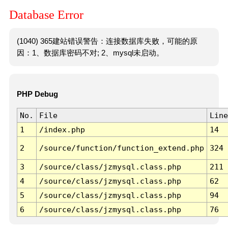
Database Error
(1040) 365建站错误警告：连接数据库失败，可能的原
因：1、数据库密码不对; 2、mysql未启动。
PHP Debug
No.
File
Line
1
/index.php
14
2
/source/function/function_extend.php
324
3
/source/class/jzmysql.class.php
211
4
/source/class/jzmysql.class.php
62
5
/source/class/jzmysql.class.php
94
6
/source/class/jzmysql.class.php
76