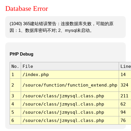
Database Error
(1040) 365建站错误警告：连接数据库失败，可能的原
因：1、数据库密码不对; 2、mysql未启动。
PHP Debug
No.
File
Line
1
/index.php
14
2
/source/function/function_extend.php
324
3
/source/class/jzmysql.class.php
211
4
/source/class/jzmysql.class.php
62
5
/source/class/jzmysql.class.php
94
6
/source/class/jzmysql.class.php
76