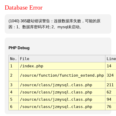
Database Error
(1040) 365建站错误警告：连接数据库失败，可能的原
因：1、数据库密码不对; 2、mysql未启动。
PHP Debug
No.
File
Line
1
/index.php
14
2
/source/function/function_extend.php
324
3
/source/class/jzmysql.class.php
211
4
/source/class/jzmysql.class.php
62
5
/source/class/jzmysql.class.php
94
6
/source/class/jzmysql.class.php
76