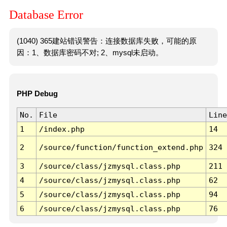
Database Error
(1040) 365建站错误警告：连接数据库失败，可能的原
因：1、数据库密码不对; 2、mysql未启动。
PHP Debug
No.
File
Line
1
/index.php
14
2
/source/function/function_extend.php
324
3
/source/class/jzmysql.class.php
211
4
/source/class/jzmysql.class.php
62
5
/source/class/jzmysql.class.php
94
6
/source/class/jzmysql.class.php
76