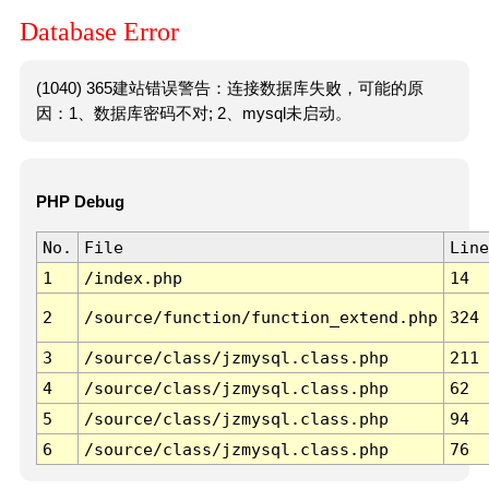
Database Error
(1040) 365建站错误警告：连接数据库失败，可能的原
因：1、数据库密码不对; 2、mysql未启动。
PHP Debug
No.
File
Line
1
/index.php
14
2
/source/function/function_extend.php
324
3
/source/class/jzmysql.class.php
211
4
/source/class/jzmysql.class.php
62
5
/source/class/jzmysql.class.php
94
6
/source/class/jzmysql.class.php
76