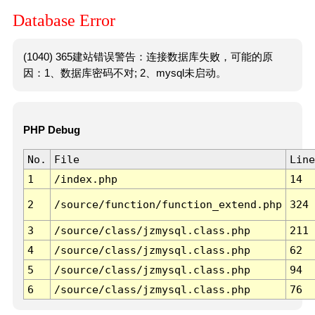
Database Error
(1040) 365建站错误警告：连接数据库失败，可能的原
因：1、数据库密码不对; 2、mysql未启动。
PHP Debug
No.
File
Line
1
/index.php
14
2
/source/function/function_extend.php
324
3
/source/class/jzmysql.class.php
211
4
/source/class/jzmysql.class.php
62
5
/source/class/jzmysql.class.php
94
6
/source/class/jzmysql.class.php
76