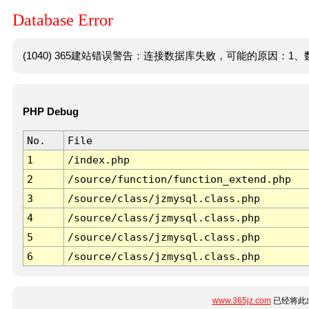
Database Error
(1040) 365建站错误警告：连接数据库失败，可能的原因：1、数
PHP Debug
No.
File
1
/index.php
2
/source/function/function_extend.php
3
/source/class/jzmysql.class.php
4
/source/class/jzmysql.class.php
5
/source/class/jzmysql.class.php
6
/source/class/jzmysql.class.php
www.365jz.com
已经将此