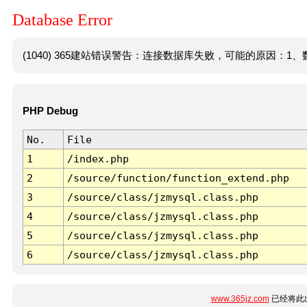
Database Error
(1040) 365建站错误警告：连接数据库失败，可能的原因：1、数
PHP Debug
No.
File
1
/index.php
2
/source/function/function_extend.php
3
/source/class/jzmysql.class.php
4
/source/class/jzmysql.class.php
5
/source/class/jzmysql.class.php
6
/source/class/jzmysql.class.php
www.365jz.com
已经将此