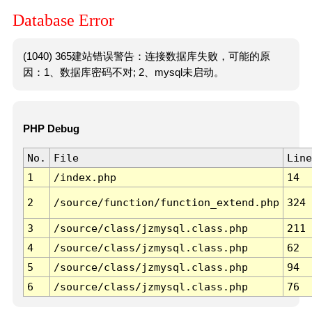
Database Error
(1040) 365建站错误警告：连接数据库失败，可能的原
因：1、数据库密码不对; 2、mysql未启动。
PHP Debug
No.
File
Line
1
/index.php
14
2
/source/function/function_extend.php
324
3
/source/class/jzmysql.class.php
211
4
/source/class/jzmysql.class.php
62
5
/source/class/jzmysql.class.php
94
6
/source/class/jzmysql.class.php
76