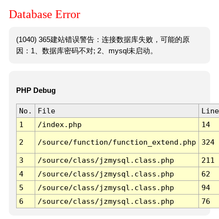
Database Error
(1040) 365建站错误警告：连接数据库失败，可能的原
因：1、数据库密码不对; 2、mysql未启动。
PHP Debug
No.
File
Line
1
/index.php
14
2
/source/function/function_extend.php
324
3
/source/class/jzmysql.class.php
211
4
/source/class/jzmysql.class.php
62
5
/source/class/jzmysql.class.php
94
6
/source/class/jzmysql.class.php
76