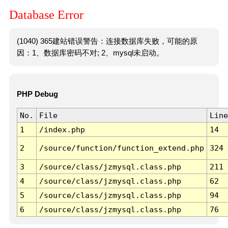
Database Error
(1040) 365建站错误警告：连接数据库失败，可能的原
因：1、数据库密码不对; 2、mysql未启动。
PHP Debug
No.
File
Line
1
/index.php
14
2
/source/function/function_extend.php
324
3
/source/class/jzmysql.class.php
211
4
/source/class/jzmysql.class.php
62
5
/source/class/jzmysql.class.php
94
6
/source/class/jzmysql.class.php
76