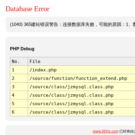
Database Error
(1040) 365建站错误警告：连接数据库失败，可能的原因：1、数
PHP Debug
No.
File
1
/index.php
2
/source/function/function_extend.php
3
/source/class/jzmysql.class.php
4
/source/class/jzmysql.class.php
5
/source/class/jzmysql.class.php
6
/source/class/jzmysql.class.php
www.365jz.com
已经将此