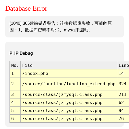
Database Error
(1040) 365建站错误警告：连接数据库失败，可能的原
因：1、数据库密码不对; 2、mysql未启动。
PHP Debug
No.
File
Line
1
/index.php
14
2
/source/function/function_extend.php
324
3
/source/class/jzmysql.class.php
211
4
/source/class/jzmysql.class.php
62
5
/source/class/jzmysql.class.php
94
6
/source/class/jzmysql.class.php
76