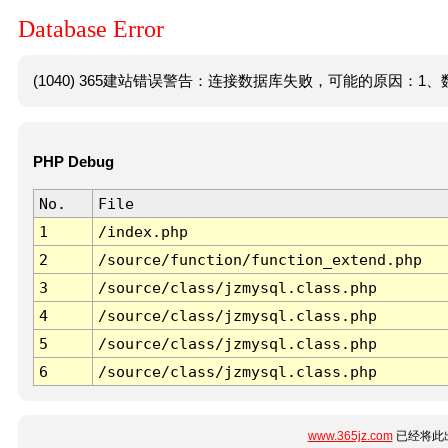
Database Error
(1040) 365建站错误警告：连接数据库失败，可能的原因：1、数
PHP Debug
No.
File
1
/index.php
2
/source/function/function_extend.php
3
/source/class/jzmysql.class.php
4
/source/class/jzmysql.class.php
5
/source/class/jzmysql.class.php
6
/source/class/jzmysql.class.php
www.365jz.com
已经将此